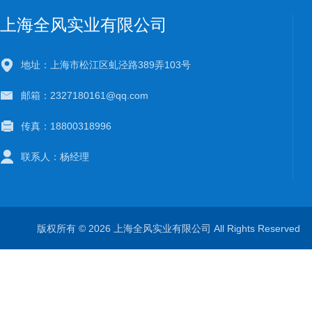
上海全风实业有限公司
地址：上海市松江区虬泾路389弄103号
邮箱：2327180161@qq.com
传真：18800318996
联系人：杨经理
版权所有 © 2026 上海全风实业有限公司 All Rights Reserve