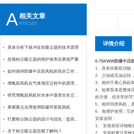
A
相关文章
RTICLES
详情介绍
具体分析下脉冲反吹吸尘器的技术原理
忽视粉尘吸尘器的维护保养后果很严重
0.75KWW防爆中压
1、具有吹吸双功能
如何保持防爆中压鼓风机的良好工作状态？
2、少油或无油运转
3、相对于离心风机
增氧鼓风机在气体增压过程中的原理和应用
4、如果泵体是整体
研究增氧鼓风机对水体中藻类生长过程的影响及其与溶解氧、水温之间的关系
的方便，也非常的节
5、相对同类风机，
掌握要点合理使用防爆环形鼓风机
6、免维护使用；它
安装说明：
打磨粉尘除尘器的设计与优化：提高效率与降低能耗
1、 安装前应详细
关于粉尘吸尘器您都了解吗？
2、 安装时要注意