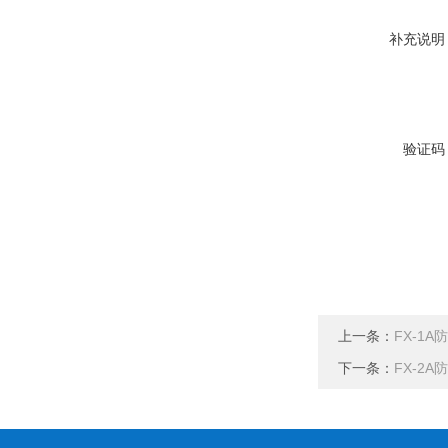
补充说明
验证码
上一条：
FX-1
下一条：
FX-2