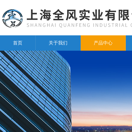
首页
关于我们
产品中心