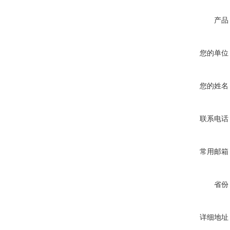
产品
您的单位
您的姓名
联系电话
常用邮箱
省份
详细地址