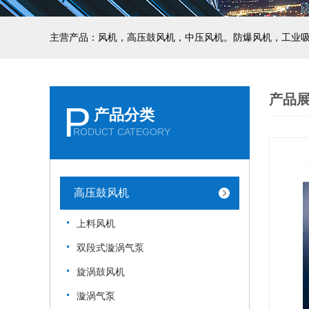
主营产品：风机，高压鼓风机，中压风机。防爆风机，工业
产品
P
产品分类
RODUCT CATEGORY
高压鼓风机
上料风机
双段式漩涡气泵
旋涡鼓风机
漩涡气泵