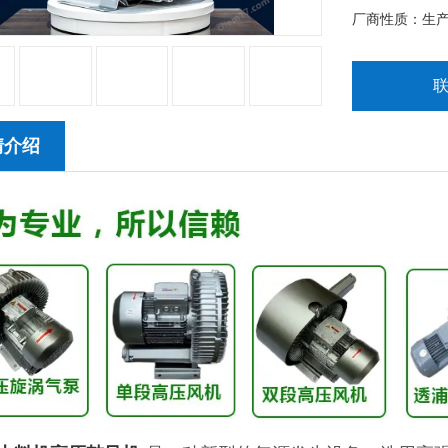
厂商性质：生
情介绍