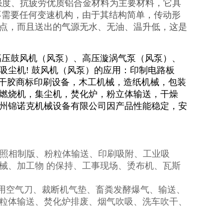
强度、抗疲劳优质铝合金材料为主要材料，它具
不需要任何变速机构，由于其结构简单，传动形
点，而且送出的气源无水、无油、温升低，这是
高压鼓风机（风泵）、高压漩涡气泵（风泵）、
吸尘机! 鼓风机（风泵）的应用：印制电路板
不干胶商标印刷设备，木工机械，造纸机械，包装
燃烧机，集尘机，焚化炉，粉立体输送，干燥
州锦诺克机械设备有限公司因产品性能稳定，安
、照相制版、粉粒体输送、印刷吸附、工业吸
械、加工物 的保持、工事现场、烫布机、瓦斯
燥用空气刀、裁断机气垫、畜粪发酵爆气、输送、
粒体输送、焚化炉排废、烟气吹吸、洗车吹干、