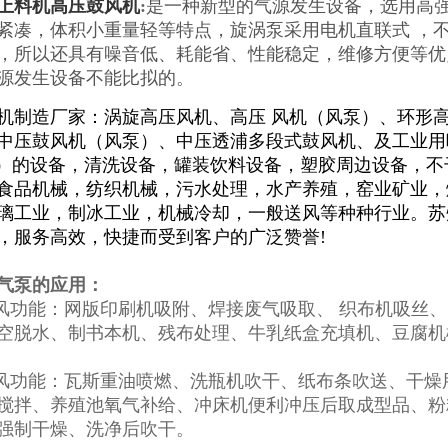
上料机高压鼓风机
:
是一种新型的气源发生设备，选用高
紧凑，体积小重量轻等特点，旋涡泵采用电机直联式 ，
，所以还具有噪音低、耗能省、性能稳定，维修方便等优
源发生设备不能比拟的。
机制造厂家：涡旋高压风机、高压 风机（风泵）、环形
中压鼓风机（风泵）、中压透浦多段式鼓风机、及工业用
B）的设备，清洗设备，罐装饮料设备，塑胶周边设备，
食品机械，纺织机械，污水处理，水产养殖，窑业矿业，
璃工业，制冰工业，机械冷却，一般送风等种种行业。苏
，服务高效，快捷而受到客户的广泛赞誉!
气泵的应用：
吸风功能：网版印刷机吸附、焊接废气吸取、 织布机吸丝
空脱水、制书本机、残布处理、牛乳纸盒充填机、豆腐机
吹风功能：瓦斯重油喷燃、洗瓶机吹干、纸布条吹送、干
搅拌、养殖池氧气补给、冲床机便利冲压后取成型品、粉
强制干燥、洗净后吹干。