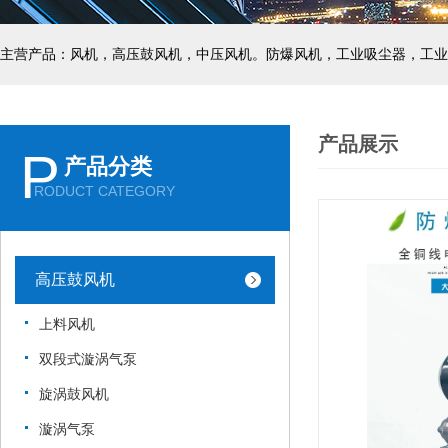
主营产品：风机，高压鼓风机，中压风机。防爆风机，工业吸尘器，工业
产品展示
P
产品分类
RODUCT CATEGORY
高压鼓风机
上料风机
双段式漩涡气泵
旋涡鼓风机
漩涡气泵