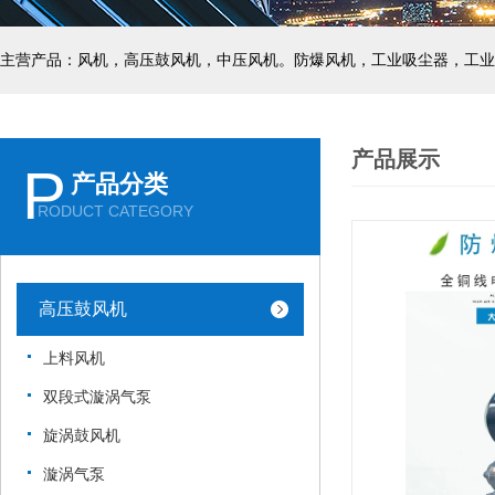
主营产品：风机，高压鼓风机，中压风机。防爆风机，工业吸尘器，工业
产品展示
P
产品分类
RODUCT CATEGORY
高压鼓风机
上料风机
双段式漩涡气泵
旋涡鼓风机
漩涡气泵