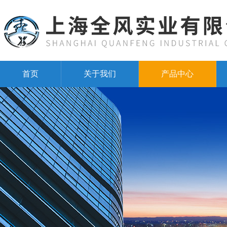
首页
关于我们
产品中心