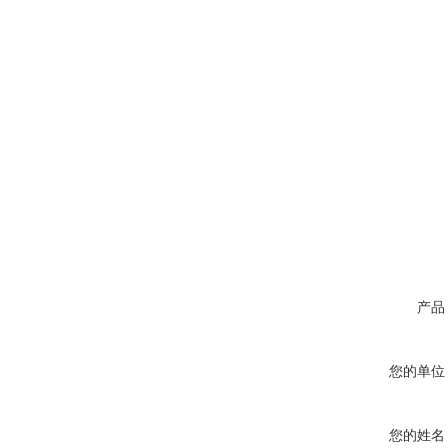
产品
您的单位
您的姓名