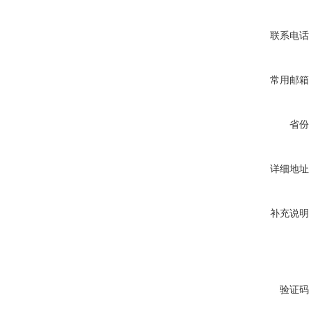
联系电话
常用邮箱
省份
详细地址
补充说明
验证码