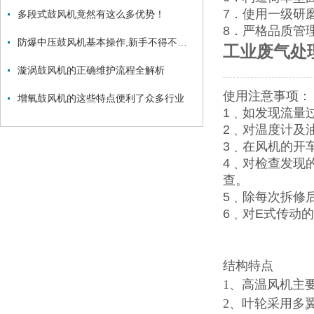
7．使用一级研
多段式鼓风机竟然有这么多优势！
8．严格品质管
防爆中压鼓风机基本操作,新手不得不看！
工业废气处
漩涡鼓风机的正确维护流程全解析
使用注意事项：
增氧鼓风机的这些特点便利了众多行业
1﹑如发现流量
2﹑对温度计及
3﹑在风机的开
4﹑对检查发现
查。
5﹑除每次拆修
6﹑对E式传动的
结构特点
1、高温风机主
2、叶轮采用多