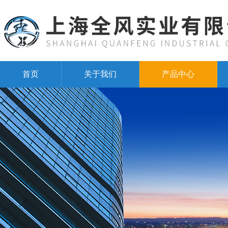
首页
关于我们
产品中心