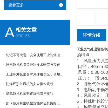
查看更多
A
相关文章
详情介绍
RTICLES
工业废气处理隔热中
的特点：
切记不可大意！安全使用工业防爆漩涡气泵
1．风量压力真
环形鼓风机噪音控制技术研究与实践
口径：40mm-300m
风量：0.36-160m
工业脉冲吸尘器常见使用误区，请规避！
压力：一段GRB型可
2．排出气体不
防爆环形鼓风机的安全操作规程
3．电脑动平衡
增氧鼓风机采购避坑指南与技巧
4．风量稳定，
5．特殊叶轮设
如何使用粉尘吸尘器能保证其良好工作状态？
6．构造简单坚