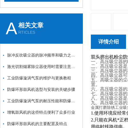
A
相关文章
RTICLES
详情介绍
脉冲反吹吸尘器的脉冲频率和吸力之间的关系是什么？
双头挤出机粉尘防
一、高压吸尘器的吸
二、高压吸尘器是
激光切割烟雾除尘器使用时需要注意哪些要点？
三、高压吸尘器的功
四、高压吸尘器可
工业防爆漩涡气泵的维护与更换教程
五、高吸尘器的尘
置。
六、高压吸尘器的
防爆环形鼓风机选型与安装的关键步骤
七、高压吸尘器的
八、高压吸尘器是
工业防爆漩涡气泵的耐压性能和防爆性能如何测试？
九、高压吸尘器的
金属打磨除锈工业吸
增氧鼓风机的这些特点便利了众多行业
1.使用环境应经
2.只能在风机*
防爆环形鼓风机的主要配置及特点
用临时线路供电。