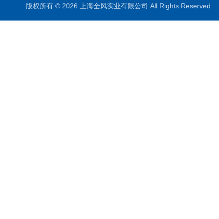
版权所有 © 2026 上海全风实业有限公司 All Rights Reserve