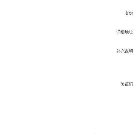
省份
详细地址
补充说明
验证码