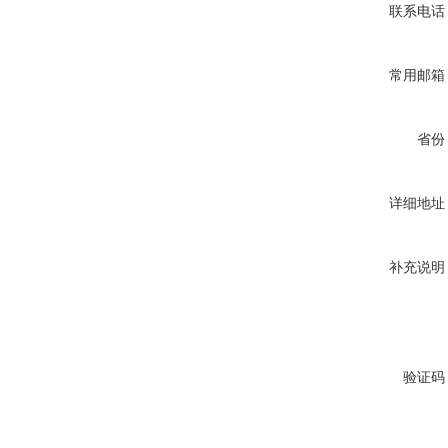
联系电话
常用邮箱
省份
详细地址
补充说明
验证码