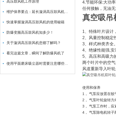
高压鼓风机工作原理
4.节能环保:大
任何接触，无油无
维护保养要点：延长漩涡高压鼓风机使用寿命
真空吸吊
快速掌握漩涡高压鼓风机的使用秘籍
1、特殊叶片设计
防爆变频高压鼓风机知多少！
2、风量控制稳定
关于漩涡高压鼓风机您都了解吗？
3、样式种类齐全
4、绝缘性能强,安
看完这篇文章，瞬间了解防爆风机了
5、高压和高吸力
两个叶片中的空气
使用平面磨床吸尘器时需要注意哪些要点？
风道重新导入叶轮
使用和保养
1， 气泵应放置在
2， 气泵叶轮旋转
3， 气泵工作时，
4， 气泵除电机转