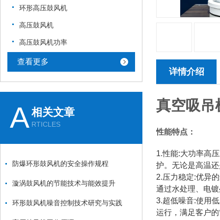
环形高压鼓风机
高压鼓风机
高压鼓风机功率
查看更多
详情介绍
真空吸吊
A
相关文章
RTICLES
性能特点：
1.性能:大功率
防爆环形鼓风机的安全操作规程
护。无论是高温还
2.压力稳定:优
漩涡鼓风机的节能技术与能效提升
通过水处理、电镀
3.超低噪音:使
环形鼓风机噪音控制技术研究与实践
运行，满足客户的