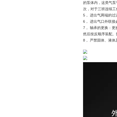
的泵体内，这类气泵
次，对于三班连续工
5， 进出气两端的
6， 进出气口外联接
7， 轴承的更换：
然后按反顺序装配。
8， 严禁固体、液