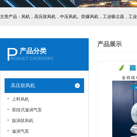
主营产品：风机，高压鼓风机，中压风机。防爆风机，工业吸尘器，工业
产品展示
P
产品分类
RODUCT CATEGORY
高压鼓风机
上料风机
双段式漩涡气泵
旋涡鼓风机
漩涡气泵