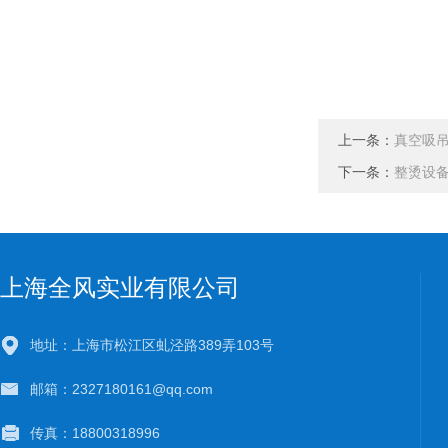
上一条：
真空吸
下一条：
整烫设
上海全风实业有限公司
地址：上海市松江区虬泾路389弄103号
邮箱：2327180161@qq.com
传真：18800318996