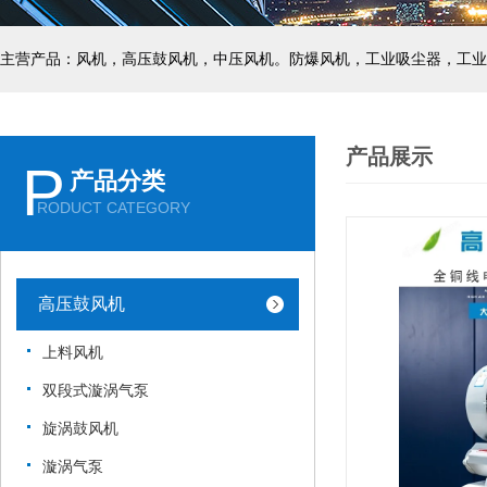
主营产品：风机，高压鼓风机，中压风机。防爆风机，工业吸尘器，工业
产品展示
P
产品分类
RODUCT CATEGORY
高压鼓风机
上料风机
双段式漩涡气泵
旋涡鼓风机
漩涡气泵