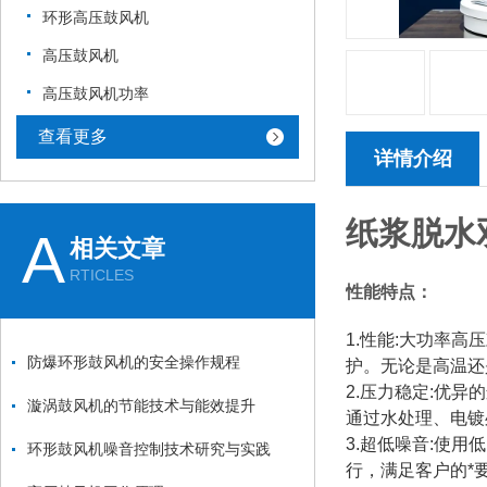
环形高压鼓风机
高压鼓风机
高压鼓风机功率
查看更多
详情介绍
纸浆脱水
A
相关文章
RTICLES
性能特点：
1.性能:大功率
防爆环形鼓风机的安全操作规程
护。无论是高温还
2.压力稳定:优
漩涡鼓风机的节能技术与能效提升
通过水处理、电镀
3.超低噪音:使
环形鼓风机噪音控制技术研究与实践
行，满足客户的*