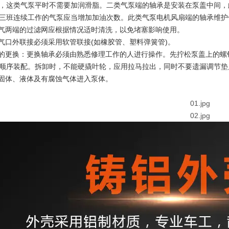
，这类气泵平时不需要加润滑脂。二类气泵端的轴承是安装在泵盖中间，此
三班连续工作的气泵应当增加加油次数。此类气泵电机风扇端的轴承维护
出气两端的过滤网应根据情况适时清洗，以免堵塞影响使用。
出气口外联接必须采用软管联接(如橡胶管、塑料弹簧管)。
承的更换：更换轴承必须由熟悉修理工作的人进行操作。先拧松泵盖上的
顺序装配。拆卸时，不能硬撬叶轮，应用拉马拉出，同时不要遗漏调节垫
禁固体、液体及有腐蚀气体进入泵体。