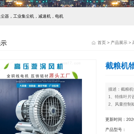
吸尘器，工业集尘机，减速机，电机
展示
首页
>
产品展示
>
截粮机
描述：截粮机
1、特殊叶片
2、风量控制
3、样式种类
4、绝缘性能
更新时间：2026-
染,保养容易,
产品型号：