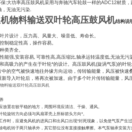
能环保:大功率高压鼓风机采用与奔驰汽车轮鼓一样的ADC12材
触，无油无污染.
粮机物料输送双叶轮高压鼓风机
结构说
殊叶片设计，压力高、风量大、噪音低、寿命长。
量控制稳定性高，操作容易。
式种类齐全。
性能强,安装容易, 可靠性高,高压缩比,轴承运转温度低,无油无污染
压和高吸力的产生在于叶轮*的设计。高压鼓风机(旋涡气泵)的叶
片中的空气被快速地往外缘方向运动，传转输能量，风压被快速叠
重新导入叶轮后，将再次被加速。由于多个叶片传转输能量，风
养
泵应放置在较平稳的地方，周围环境应清洁、干燥、通风。
泵叶轮旋转方向必须与风扇罩壳上所标箭头方向*。
泵工作时，应避免风机的进风口和出风口出现*封死现象，以免使气泵产生
泵除电机转子两只轴承外，其它部位没有直接接触摩擦。本气泵轴承安装方