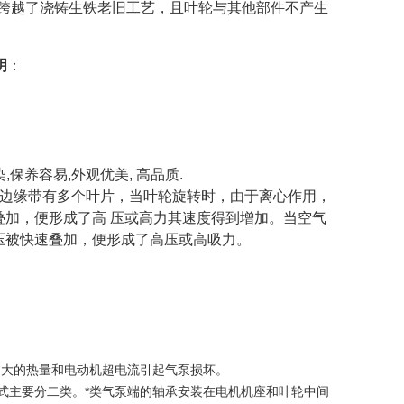
质，跨越了浇铸生铁老旧工艺，且叶轮与其他部件不产生
明
：
,保养容易,外观优美, 高品质.
轮边缘带有多个叶片，当叶轮旋转时，由于离心作用，
加，便形成了高 压或高力其速度得到增加。当空气
压被快速叠加，便形成了高压或高吸力。
过大的热量和电动机超电流引起气泵损坏。
式主要分二类。*类气泵端的轴承安装在电机机座和叶轮中间