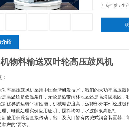
厂商性质：生
情介绍
粮机物料输送双叶轮高压鼓风机
点：
能:大功率高压鼓风机采用中国台湾研发技术，我们的大功率高压鼓风
论是高温还是低温条件，无论是热带雨林地区还是高海拔地区，
力稳定:优异的运转平衡性能，机械精密度高，运转部分零件经过
处理、电镀处理实例应用证明，搅拌均匀，水波翻滚高度*。
低噪音:使用低噪音直接传动，出口及入口皆有内藏式消音装置器
足客户的*要求。