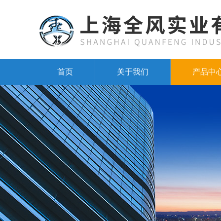
首页
关于我们
产品中