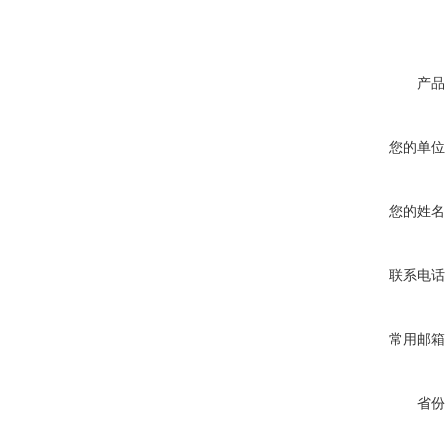
产品
您的单位
您的姓名
联系电话
常用邮箱
省份