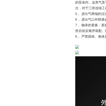
的泵体内，这类气泵
次，对于三班连续工
5， 进出气两端的
6， 进出气口外联接
7， 轴承的更换：
然后按反顺序装配。
8， 严禁固体、液