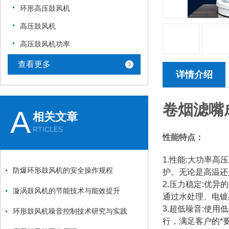
环形高压鼓风机
高压鼓风机
高压鼓风机功率
查看更多
详情介绍
卷烟滤嘴
A
相关文章
RTICLES
性能特点：
1.性能:大功率
防爆环形鼓风机的安全操作规程
护。无论是高温还
2.压力稳定:优
漩涡鼓风机的节能技术与能效提升
通过水处理、电镀
3.超低噪音:使
环形鼓风机噪音控制技术研究与实践
行，满足客户的*