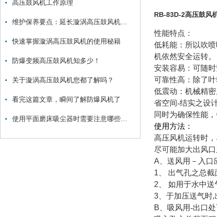
高压鼓风机工作原理
RB-83D-2高压鼓风
维护保养要点：延长漩涡高压鼓风机使用寿命
性能特点：
快速掌握漩涡高压鼓风机的使用秘籍
低耗能：所以吹喷
机依然安全运转。
防爆变频高压鼓风机知多少！
安装容易：可随时
可靠性高：除了叶
关于漩涡高压鼓风机您都了解吗？
低震动：机械精密
看完这篇文章，瞬间了解防爆风机了
省空间-结实之设
同时为确保性能，
使用平面磨床吸尘器时需要注意哪些要点？
使用方法：
高压风机运转时，
尽可能加大出风口
A
、送风用－入口
1
、 出气孔之总截
2
、 如用于水中送
3
、于加压送气时
B
、吸风用-出口