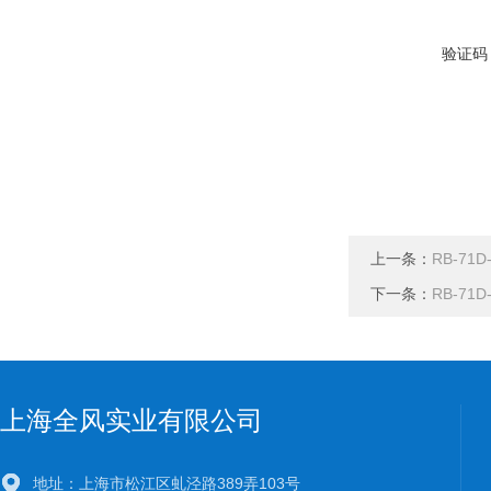
验证码
上一条：
RB-71
下一条：
RB-71
上海全风实业有限公司
地址：上海市松江区虬泾路389弄103号