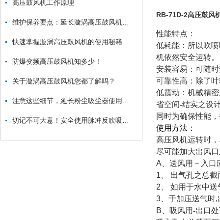
高压鼓风机工作原理
RB-71D-2高压鼓风
维护保养要点：延长漩涡高压鼓风机使用寿命
性能特点：
快速掌握漩涡高压鼓风机的使用秘籍
低耗能：所以吹喷
机依然安全运转。
防爆变频高压鼓风机知多少！
安装容易：可随时
可靠性高：除了叶
关于漩涡高压鼓风机您都了解吗？
低震动：机械精密
注意这些细节，延长粉尘吸尘器使用寿命
省空间-结实之设
同时为确保性能，
切记不可大意！安全使用脉冲反吹吸尘器
使用方法：
高压风机运转时，
尽可能加大出风口
A
、送风用－入口
1
、 出气孔之总截
2
、 如用于水中送
3
、于加压送气时
B
、吸风用-出口