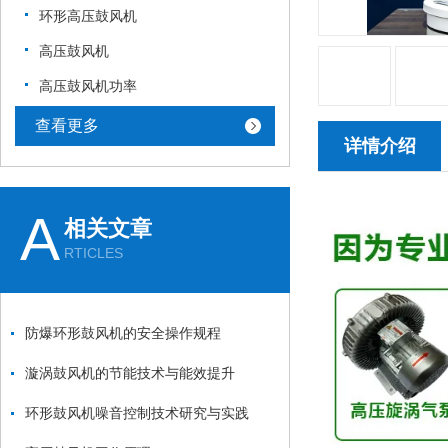
环形高压鼓风机
高压鼓风机
高压鼓风机功率
查看更多
详情介绍
A
相关文章
RTICLES
防爆环形鼓风机的安全操作规程
漩涡鼓风机的节能技术与能效提升
环形鼓风机噪音控制技术研究与实践