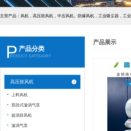
主营产品：风机，高压鼓风机，中压风机。防爆风机，工业吸尘器，工业
产品展示
P
产品分类
RODUCT CATEGORY
高压鼓风机
上料风机
双段式漩涡气泵
旋涡鼓风机
漩涡气泵