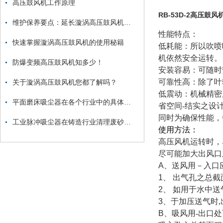
高压鼓风机工作原理
RB-53D-2高压鼓风
维护保养要点：延长漩涡高压鼓风机使用寿命
性能特点：
快速掌握漩涡高压鼓风机的使用秘籍
低耗能：所以吹喷
机依然安全运转。
防爆变频高压鼓风机知多少！
安装容易：可随时
可靠性高：除了叶
关于漩涡高压鼓风机您都了解吗？
低震动：机械精密
平面磨床吸尘器在各个行业中的具体应用
省空间-结实之设
同时为确保性能，
工业脉冲吸尘器在铸造行业清理废砂、金属毛刺中的应用
使用方法：
高压风机运转时，
尽可能加大出风口
A
、送风用－入口
1
、 出气孔之总截
2
、 如用于水中送
3
、于加压送气时
B
、吸风用-出口