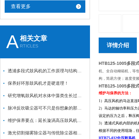
查看更多
A
相关文章
详情介绍
RTICLES
HTB125-1005
透浦多段式鼓风机的工作原理与结构特点详解
机、全自动糊箱机，等包
构，简易方便；速度变频
保养好环形鼓风机才是硬道理！
HTB125-1005多
维护与保养的方法：
研究增氧鼓风机对水体中藻类生长过程的影响及其与溶解氧、水温之间的关系
1）高压风机的马达直连
脉冲反吹吸尘器可不只是你想象的那么简单
2）马达的轴功率和压力
设定的压力之后，释压
维护保养要点：延长漩涡高压鼓风机使用寿命
3）透浦式风机内部的机
根据不同的使用现场，往
激光切割烟雾除尘器与传统除尘器相比有哪些优势？
HTB75-032中压鼓风机