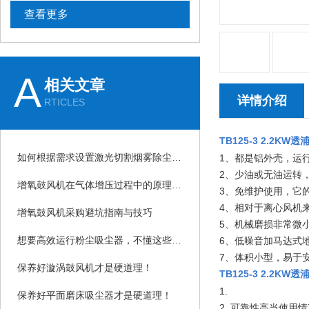
查看更多
A
相关文章
详情介绍
RTICLES
TB125-3 2.2KW
如何根据需求设置激光切割烟雾除尘器的参数？
1、都是铝外壳，运
2、少油或无油运转
增氧鼓风机在气体增压过程中的原理和应用
3、免维护使用，它
4、相对于离心风机
增氧鼓风机采购避坑指南与技巧
5、机械磨损非常微
想要高效运行粉尘吸尘器，不懂这些可不行
6、低噪音加马达式
7、体积小型，易于
保养好漩涡鼓风机才是硬道理！
TB125-3 2.2KW
1.
保养好平面磨床吸尘器才是硬道理！
2. 可靠性高当使