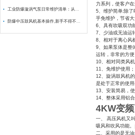
力系列，使客户在
工业防爆漩涡气泵日常维护清单：从防爆面检查到密封件更换的安全流程
5、维护简单:除
乎免维护，节省大
防爆中压鼓风机基本操作,新手不得不看！
6、具有吹吸双功
7、少油或无油运
8、相对于离心风
9、如果泵体是整
运转，非常的方便
10、相对同类风
11、免维护使用
12、旋涡鼓风机
是处于正常的使用
13、安装简易，
14、整体采用铝
4KW变
一、 高压风机又
吸风和吹风功能。
二、采用的是无油