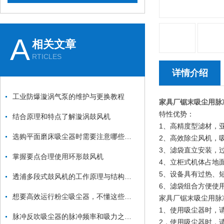
A
相关文章
RTICLES
详情介绍
工业防爆漩涡气泵的维护与更换教程
家具厂锯末吸尘用脉
特性优势：
结合原理和特点了解漩涡鼓风机
1、高精度型滤材，
选购平面磨床吸尘器时需要注意哪些方面？
2、高效除尘风机，
3、滤袋直立安装，
掌握要点合理使用环形鼓风机
4、立柜式机体占地
5、设备具有过热、
透浦多段式鼓风机的工作原理与结构特点详解
6、滤袋组合方便使
想要高效运行粉尘吸尘器，不懂这些可不行
家具厂锯末吸尘用脉
1、使用吸尘器时，
脉冲反吹吸尘器的脉冲频率和吸力之间的关系是什么？
2．使用吸尘器时，