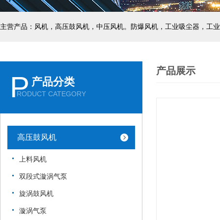
主营产品：风机，高压鼓风机，中压风机。防爆风机，工业吸尘器，工业
产品展示
P
产品分类
RODUCT CATEGORY
高压鼓风机
上料风机
双段式漩涡气泵
旋涡鼓风机
漩涡气泵