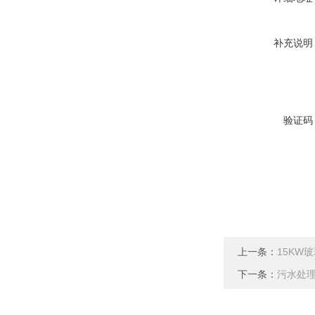
补充说明
验证码
上一条：
15KW
下一条：
污水处