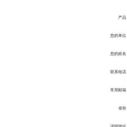
产品
您的单位
您的姓名
联系电话
常用邮箱
省份
详细地址