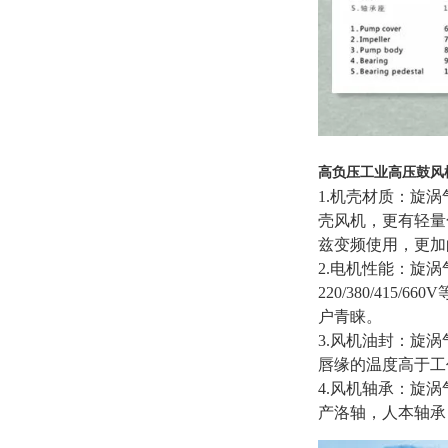
高负压工业高压鼓风
1.机壳材质：旋
壳风机，更有轻量
兹变频使用，更加
2.电机性能：旋涡
220/380/41
户青睐。
3.风机油封：旋涡
唇缘的温度高于工
4.风机轴承：旋涡
产洛轴，人本轴承