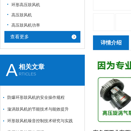
环形高压鼓风机
高压鼓风机
高压鼓风机功率
查看更多
详情介绍
A
相关文章
RTICLES
防爆环形鼓风机的安全操作规程
漩涡鼓风机的节能技术与能效提升
环形鼓风机噪音控制技术研究与实践