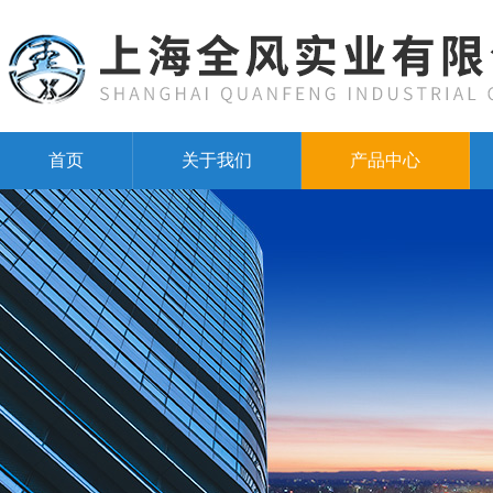
首页
关于我们
产品中心