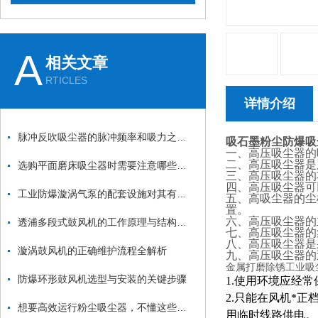
A
相关文章
RTICLES
详情介绍
脉冲反吹吸尘器的脉冲频率和吸力之间的关系是什么？
吸石墨粉尘防爆吸
一、高压吸尘器的吸
二、高压吸尘器是
选购平面磨床吸尘器时需要注意哪些方面？
三、高压吸尘器的功
四、高压吸尘器可
工业防爆漩涡气泵的配套设施对其有一定的推动和保护作用
五、高吸尘器的尘
置。
六、高压吸尘器的
透浦多段式鼓风机的工作原理与结构特点详解
七、高压吸尘器的
八、高压吸尘器是
漩涡鼓风机的正确维护流程全解析
九、高压吸尘器的
金属打磨除锈工业吸
防爆环形鼓风机选型与安装的关键步骤
1.使用环境应经
2.只能在风机*
想要高效运行粉尘吸尘器，不懂这些可不行
用临时线路供电。