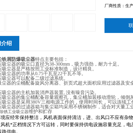
厂商性质：生
情介绍
尘铁屑防爆吸尘器
特点主要包括：
吸尘器的吸尘口直径为38-300mm，吸力强劲，耐力十足。
压吸尘器是严格按照工业标准制造，设计精良。
吸尘器的功率从0.75千瓦至22千瓦不等。
压吸尘器可以配备二级过滤系统。
吸尘器的尘桶配备旋风分离器、折页式超大面积应用过滤器及安
压吸尘器的主机加装消声器装置, 没有噪音污染。
压吸尘器的集尘桶配备容量观察孔，集尘桶加装移动滑轮，倾倒
压吸尘器是采用380V三相电源工作的，使用时间长，可以连续工
压吸尘器的过滤器箱与集尘箱均采用不锈钢制作，适合对大量工
维护和贮存
除锈工业吸尘器
用环境应经常保持整洁，风机表面保持清洁，进、出风口不应有杂
能在风机*正档情况下方可运转，同时要保持供电设施容量充足，
线路供电。