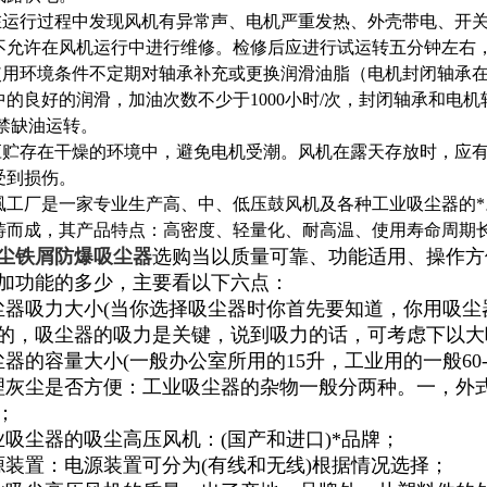
机在运行过程中发现风机有异常声、电机严重发热、外壳带电、开
不允许在风机运行中进行维修。检修后应进行试运转五分钟左右
据使用环境条件不定期对轴承补充或更换润滑油脂（电机封闭轴承
中的良好的润滑，加油次数不少于1000小时/次，封闭轴承和电机
严禁缺油运转。
机应贮存在干燥的环境中，避免电机受潮。风机在露天存放时，应
受到损伤。
風工厂是一家专业生产高、中、低压鼓风机及各种工业吸尘器的*
铸而成，其产品特点：高密度、轻量化、耐高温、使用寿命周期
尘铁屑防爆吸尘器
选购当以质量可靠、功能适用、操作方
加功能的多少，主要看以下六点：
尘器吸力大小(当你选择吸尘器时你首先要知道，你用吸
的，吸尘器的吸力是关键，说到吸力的话，可考虑下以大
尘器的容量大小(一般办公室所用的15升，工业用的一般60-
理灰尘是否方便：工业吸尘器的杂物一般分两种。一，外
；
业吸尘器的吸尘高压风机：(国产和进口)*品牌；
源装置：电源装置可分为(有线和无线)根据情况选择；