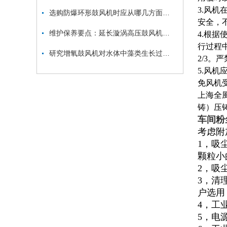
3.风
选购防爆环形鼓风机时应从哪几方面考虑？
安全，
维护保养要点：延长漩涡高压鼓风机使用寿命
4.根
行过程
研究增氧鼓风机对水体中藻类生长过程的影响及其与溶解氧、水温之间的关系
2/3。
5.风
免风机
上海全
铸）压
车间粉
考虑附
1，吸
颗粒小
2，吸
3，清
户选用
4，工
5，电