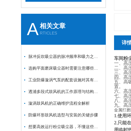
A
相关文章
RTICLES
详
脉冲反吹吸尘器的脉冲频率和吸力之间的关系是什么？
车间粉
一、高压
二、高
选购平面磨床吸尘器时需要注意哪些方面？
三、高压
四、高
工业防爆漩涡气泵的配套设施对其有一定的推动和保护作用
五、高
置。
六、高
透浦多段式鼓风机的工作原理与结构特点详解
七、高
八、高
漩涡鼓风机的正确维护流程全解析
九、高
金属打磨
防爆环形鼓风机选型与安装的关键步骤
1.使
2.只
想要高效运行粉尘吸尘器，不懂这些可不行
用临时