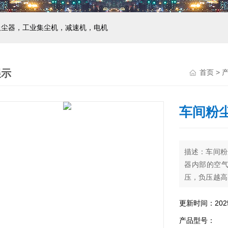
吸尘器，工业集尘机，减速机，电机
展示
首页
>
车间粉
描述：车间粉
器内部的空
压，负压越高
漩涡气泵或风
过滤布袋，一
更新时间：2025-
过一个特制的
产品型号：