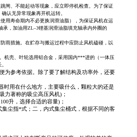
关跳闸、不能起动等现象，应立即停机检查。为了保证
，确认无异常现象再开机运转。
在使用寿命期内不必更换润滑油脂），为保证风机在运
轴承，加油用ZL–3锂基润滑油脂填充轴承内外圈的
有防雨措施。在贮存与搬运过程中应防止风机磕碰，以
。机壳、叶轮选用铝合金，采用国内***进的（一体压
长。
便为参考依据。除了要了解结构及功率外，还要
尘器时用在什么地方，主要吸什么，颗粒大的还是
吸力著称的吸尘高压风机)；
100升，选择合适的容量)；
式集尘指*式；二，内式集尘桶式，根据不同的客