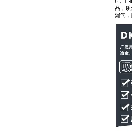
6，工
品，质
漏气，