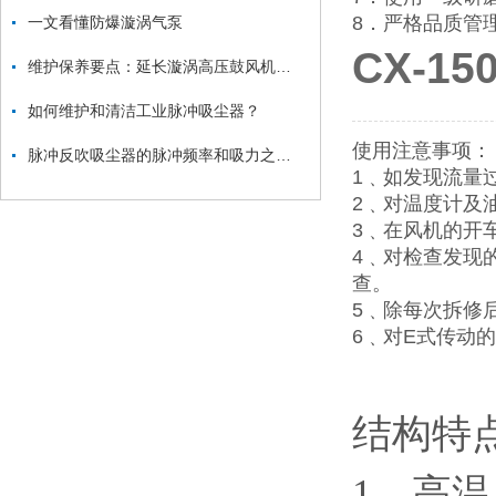
8．严格品质管
一文看懂防爆漩涡气泵
CX-1
维护保养要点：延长漩涡高压鼓风机使用寿命
如何维护和清洁工业脉冲吸尘器？
使用注意事项：
脉冲反吹吸尘器的脉冲频率和吸力之间的关系是什么？
1﹑如发现流量
2﹑对温度计及
3﹑在风机的开
4﹑对检查发现
查。
5﹑除每次拆修
6﹑对E式传动的
结构特
1、高