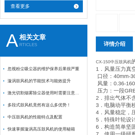
查看更多
A
相关文章
详情介绍
RTICLES
CX-150中压鼓风机
1．风量压力真
忽视粉尘吸尘器的维护保养后果很严重
口径：40mm-300m
漩涡鼓风机的节能技术与能效提升
风量：0.36-160m
压力：一段GRB型可
激光切割烟雾除尘器使用时需要注意哪些要点？
2．排出气体不
3．电脑动平衡
多段式鼓风机竟然有这么多优势！
4．风量稳定，
中压鼓风机的性能特点及配置
5．特殊叶轮设
6．构造简单坚
快速掌握漩涡高压鼓风机的使用秘籍
7．使用一级研