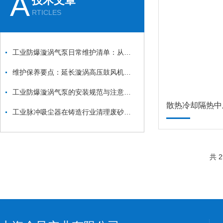
A
技术文章
RTICLES
工业防爆漩涡气泵日常维护清单：从防爆面检查到密封件更换的安全流程
维护保养要点：延长漩涡高压鼓风机使用寿命
工业防爆漩涡气泵的安装规范与注意事项：从基础固定到管道连接的全流程
散热冷却隔热中
工业脉冲吸尘器在铸造行业清理废砂、金属毛刺中的应用
共 