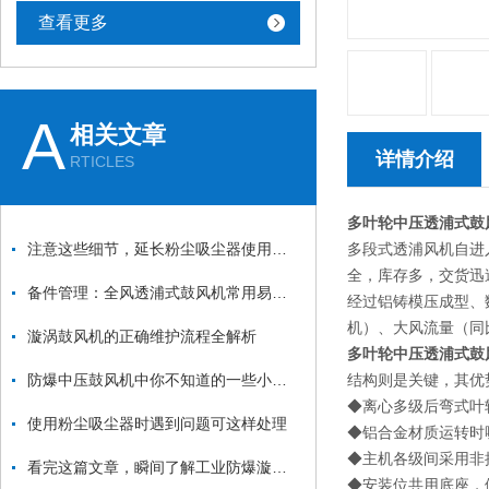
查看更多
A
相关文章
详情介绍
RTICLES
多叶轮中压透浦式鼓
注意这些细节，延长粉尘吸尘器使用寿命
多段式透浦风机自进
全，库存多，交货迅
备件管理：全风透浦式鼓风机常用易损件清单与更换周期建议
经过铝铸模压成型、
机）、大风流量（同
漩涡鼓风机的正确维护流程全解析
多叶轮中压透浦式鼓
防爆中压鼓风机中你不知道的一些小细节
结构则是关键，其优
◆离心多级后弯式叶
使用粉尘吸尘器时遇到问题可这样处理
◆铝合金材质运转时噪
◆主机各级间采用非
看完这篇文章，瞬间了解工业防爆漩涡气泵了
◆安装位共用底座，