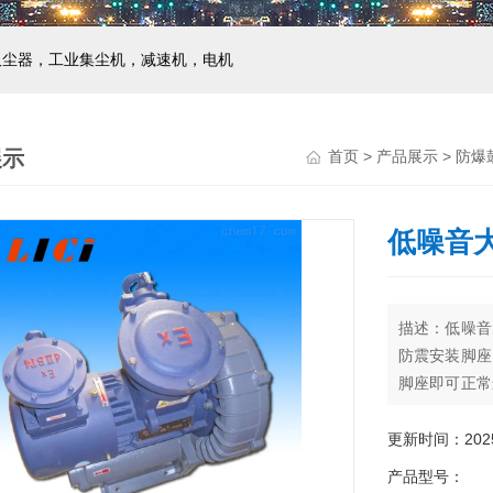
吸尘器，工业集尘机，减速机，电机
展示
首页
>
产品展示
>
防爆
低噪音
描述：低噪音
防震安装脚座
脚座即可正常
对同类风机，
承，在质保期
更新时间：2025-
产品型号：