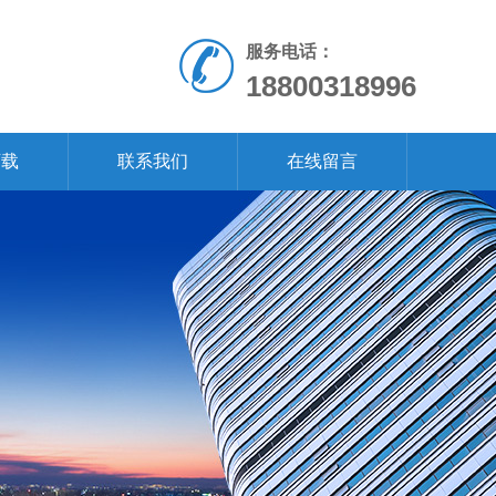
服务电话：
18800318996
下载
联系我们
在线留言