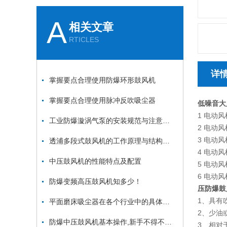
A
相关文章
RTICLES
详
掌握要点合理使用防爆环形鼓风机
掌握要点合理使用脉冲反吹吸尘器
低噪音大
1 电动风机
工业防爆漩涡气泵的安装规范与注意事项：从基础固定到管道连接的全流程
2 电动
3 电动风
透浦多段式鼓风机的工作原理与结构特点详解
4 电动
中压鼓风机的性能特点及配置
5 电动
6 电动
防爆变频高压鼓风机知多少！
压防爆鼓
1、具有
平面磨床吸尘器在各个行业中的具体应用
2、少油
防爆中压鼓风机基本操作,新手不得不看！
3、相对