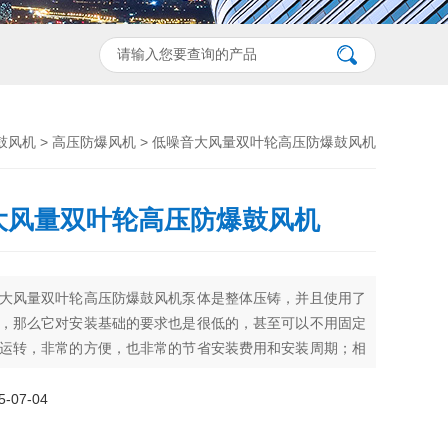
鼓风机
>
高压防爆风机
> 低噪音大风量双叶轮高压防爆鼓风机
大风量双叶轮高压防爆鼓风机
大风量双叶轮高压防爆鼓风机泵体是整体压铸，并且使用了
，那么它对安装基础的要求也是很低的，甚至可以不用固定
运转，非常的方便，也非常的节省安装费用和安装周期；相
其运转的噪音较低，免维护使用；它的损耗件仅仅是两个轴
之内，基本上不需要维护；
07-04