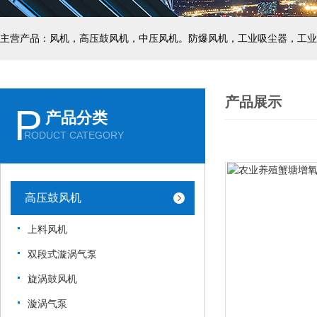
主营产品：风机，高压鼓风机，中压风机。防爆风机，工业吸尘器，工业
产品展示
P
产品分类
RODUCT CATEGORY
高压鼓风机
上料风机
双段式漩涡气泵
旋涡鼓风机
漩涡气泵