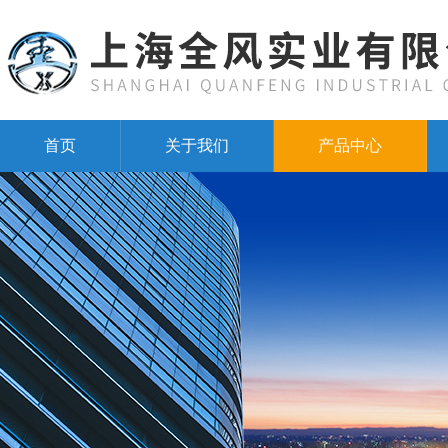
首页
关于我们
产品中心