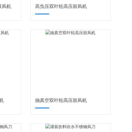
鼓风机
高负压双叶轮高压鼓风机
风机
抽真空双叶轮高压鼓风机