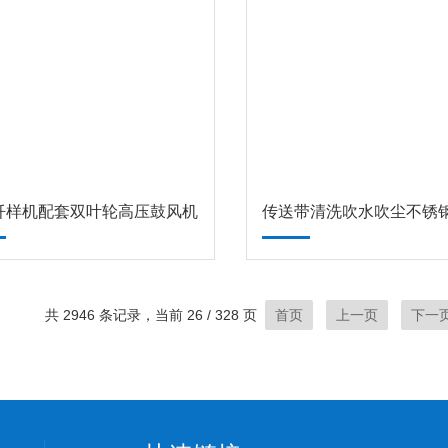
扦样机配套双叶轮高压鼓风机
传送带清洗吹水吹尘不锈
共 2946 条记录，当前 26 / 328 页
首页
上一页
下一