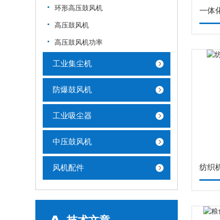
环形高压鼓风机
一体
高压鼓风机
高压鼓风机功率
工业集尘机
防爆鼓风机
工业吸尘器
中压鼓风机
纺织
风机配件