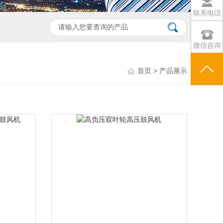
联系电话
微信咨询
首页
> 产品展示