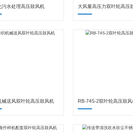
化污水处理高压鼓风机
大风量高压力双叶轮高压
机械送风双叶轮高压鼓风机
RB-74S-2双叶轮高压鼓