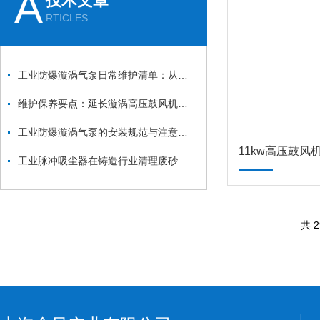
A
技术文章
RTICLES
工业防爆漩涡气泵日常维护清单：从防爆面检查到密封件更换的安全流程
维护保养要点：延长漩涡高压鼓风机使用寿命
工业防爆漩涡气泵的安装规范与注意事项：从基础固定到管道连接的全流程
11kw高压鼓风
工业脉冲吸尘器在铸造行业清理废砂、金属毛刺中的应用
共 