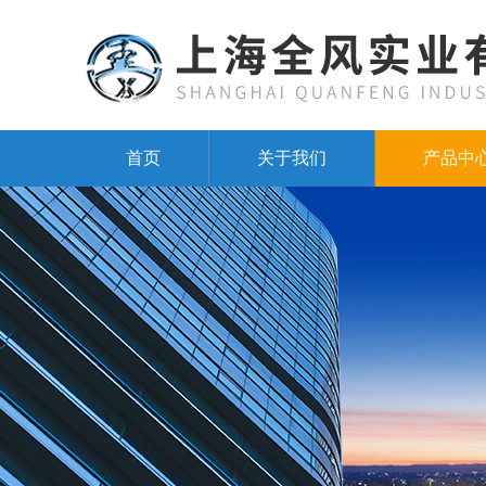
首页
关于我们
产品中