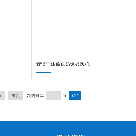
管道气体输送防爆鼓风机
页
末页
跳转到第
页