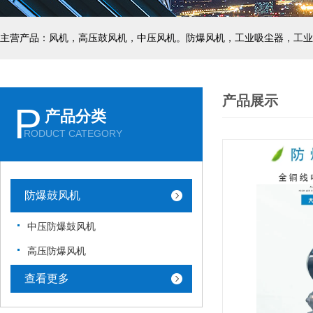
主营产品：风机，高压鼓风机，中压风机。防爆风机，工业吸尘器，工业
产品展示
P
产品分类
RODUCT CATEGORY
防爆鼓风机
中压防爆鼓风机
高压防爆风机
查看更多