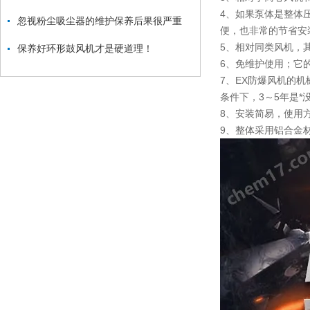
4、如果泵体是整体
忽视粉尘吸尘器的维护保养后果很严重
便，也非常的节省安
5、相对同类风机，
保养好环形鼓风机才是硬道理！
6、免维护使用；它
7、EX防爆风机的
条件下，3～5年是
8、安装简易，使用
9、整体采用铝合金